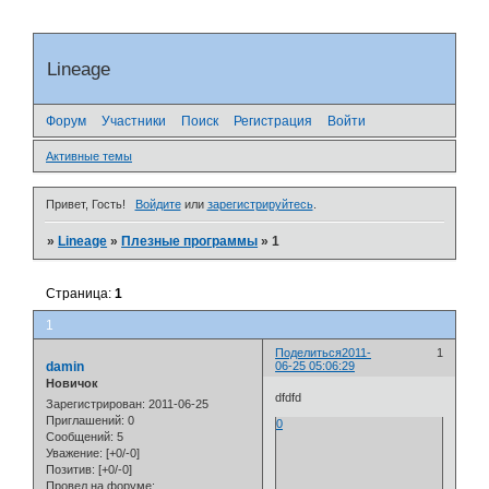
Lineage
Форум
Участники
Поиск
Регистрация
Войти
Активные темы
Привет, Гость!
Войдите
или
зарегистрируйтесь
.
»
Lineage
»
Плезные программы
»
1
Страница:
1
1
Поделиться
2011-
1
damin
06-25 05:06:29
Новичок
dfdfd
Зарегистрирован
: 2011-06-25
Приглашений:
0
0
Сообщений:
5
Уважение:
[+0/-0]
Позитив:
[+0/-0]
Провел на форуме: