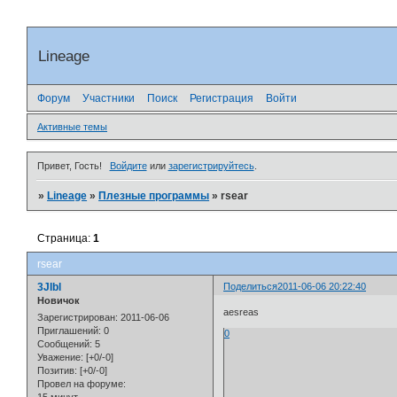
Lineage
Форум
Участники
Поиск
Регистрация
Войти
Активные темы
Привет, Гость!
Войдите
или
зарегистрируйтесь
.
»
Lineage
»
Плезные программы
»
rsear
Страница:
1
rsear
3JIbl
Поделиться
2011-06-06 20:22:40
Новичок
aesreas
Зарегистрирован
: 2011-06-06
Приглашений:
0
0
Сообщений:
5
Уважение:
[+0/-0]
Позитив:
[+0/-0]
Провел на форуме: