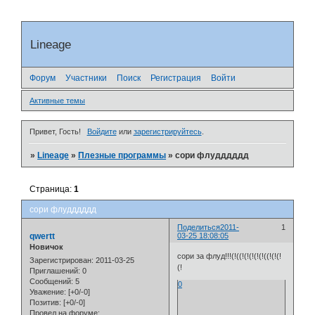
Lineage
Форум
Участники
Поиск
Регистрация
Войти
Активные темы
Привет, Гость!
Войдите
или
зарегистрируйтесь
.
»
Lineage
»
Плезные программы
»
сори флудддддд
Страница:
1
сори флудддддд
Поделиться
2011-
1
qwertt
03-25 18:08:05
Новичок
сори за флуд!!!(!((!(!(!(!(!((!(!(!
Зарегистрирован
: 2011-03-25
(!
Приглашений:
0
Сообщений:
5
0
Уважение:
[+0/-0]
Позитив:
[+0/-0]
Провел на форуме: