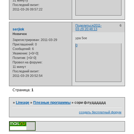
31 минуту
Последний визит:
2011-03-26 09:57:22
Поделиться
2011-
6
serjiok
03-29 20:48:13
Новичок
ура 5ое
Зарегистрирован
: 2011-03-29
Приглашений:
0
0
Сообщений:
6
Уважение:
[+0/-0]
Позитив:
[+0/-0]
Провел на форуме:
11 минут
Последний визит:
2011-03-29 20:52:54
Страница:
1
»
Lineage
»
Плезные программы
»
сори флудддддд
создать бесплатный форум