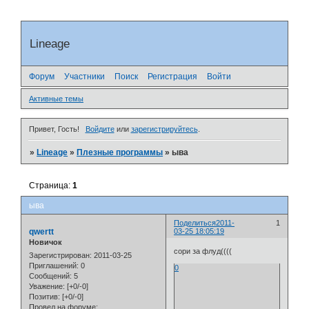
Lineage
Форум
Участники
Поиск
Регистрация
Войти
Активные темы
Привет, Гость!
Войдите
или
зарегистрируйтесь
.
»
Lineage
»
Плезные программы
»
ыва
Страница:
1
ыва
Поделиться
2011-
1
qwertt
03-25 18:05:19
Новичок
сори за флуд((((
Зарегистрирован
: 2011-03-25
Приглашений:
0
0
Сообщений:
5
Уважение:
[+0/-0]
Позитив:
[+0/-0]
Провел на форуме: