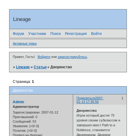
Lineage
Форум
Участники
Поиск
Регистрация
Войти
Активные темы
Привет, Гость!
Войдите
или
зарегистрируйтесь
.
»
Lineage
»
Статьи
»
Дворянство
Страница:
1
Дворянство
Поделиться
2007-
1
Admin
01-13 17:35:56
Администратор
Дворянство
Зарегистрирован
: 2007-01-12
Игрок который достиг 75
Приглашений:
0
уровня своим субклассом и
Сообщений:
53
завершил квест Path to a
Уважение:
[+0/-0]
Noblesse, становится
Позитив:
[+0/-0]
Дворянином. Дворяне
Провел на форуме: