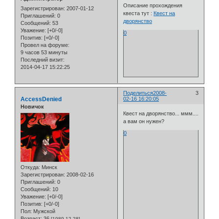
Описание прохождения
Зарегистрирован
: 2007-01-12
квеста тут :
Квест на
Приглашений:
0
дворянство
Сообщений:
53
Уважение:
[+0/-0]
0
Позитив:
[+0/-0]
Провел на форуме:
9 часов 53 минуты
Последний визит:
2014-04-17 15:22:25
Поделиться
2008-
3
AccessDenied
02-16 16:20:05
Новичок
Квест на дворянство... ммм....
а вам он нужен?
0
Откуда:
Минск
Зарегистрирован
: 2008-02-16
Приглашений:
0
Сообщений:
10
Уважение:
[+0/-0]
Позитив:
[+0/-0]
Пол:
Мужской
Возраст:
36
[1989-12-28]