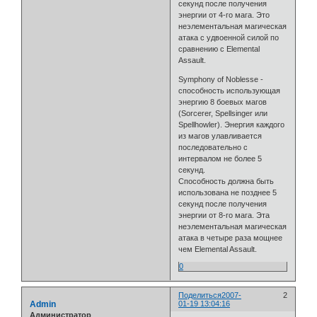
секунд после получения
энергии от 4-го мага. Это
неэлементальная магическая
атака с удвоенной силой по
сравнению с Elemental
Assault.
Symphony of Noblesse -
способность использующая
энергию 8 боевых магов
(Sorcerer, Spellsinger или
Spellhowler). Энергия каждого
из магов улавливается
последовательно с
интервалом не более 5
секунд.
Способность должна быть
использована не позднее 5
секунд после получения
энергии от 8-го мага. Эта
неэлементальная магическая
атака в четыре раза мощнее
чем Elemental Assault.
0
Поделиться
2007-
2
Admin
01-19 13:04:16
Администратор