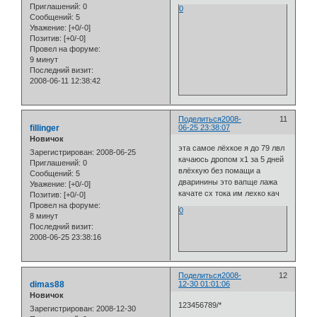
Приглашений:
0
0
Сообщений:
5
Уважение:
[+0/-0]
Позитив:
[+0/-0]
Провел на форуме:
9 минут
Последний визит:
2008-06-11 12:38:42
Поделиться
2008-
11
fillinger
06-25 23:38:07
Новичок
эта самое лёхкое я до 79 лвл
Зарегистрирован
: 2008-06-25
качаюсь дропом x1 за 5 дней
Приглашений:
0
влёхкую без помащи а
Сообщений:
5
дваринины это вапще лажа
Уважение:
[+0/-0]
качате сх тока им лехко кач
Позитив:
[+0/-0]
Провел на форуме:
0
8 минут
Последний визит:
2008-06-25 23:38:16
Поделиться
2008-
12
dimas88
12-30 01:01:06
Новичок
123456789/*
Зарегистрирован
: 2008-12-30