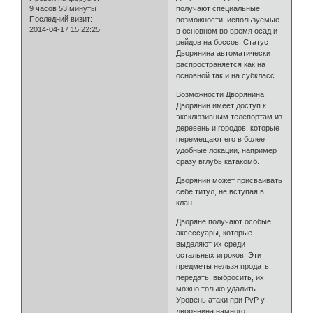
9 часов 53 минуты
получают специальные
Последний визит:
возможности, используемые
2014-04-17 15:22:25
в основном во время осад и
рейдов на боссов. Статус
Дворянина автоматически
распространяется как на
основной так и на субкласс.
Возможности Дворянина
Дворянин имеет доступ к
эксклюзивным телепортам из
деревень и городов, которые
перемещают его в более
удобные локации, например
сразу вглубь катакомб.
Дворянин может присваивать
себе титул, не вступая в
клан.
Дворяне получают особые
аксессуары, которые
выделяют их среди
остальных игроков. Эти
предметы нельзя продать,
передать, выбросить, их
можно только удалить.
Уровень атаки при PvP у
дворянина намного