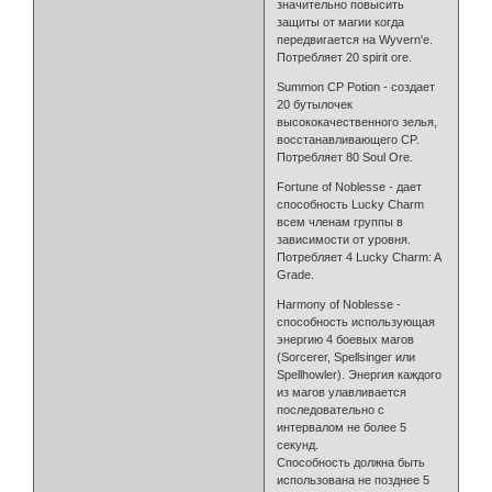
значительно повысить
защиты от магии когда
передвигается на Wyvern'е.
Потребляет 20 spirit ore.
Summon CP Potion - создает
20 бутылочек
высококачественного зелья,
восстанавливающего CP.
Потребляет 80 Soul Ore.
Fortune of Noblesse - дает
способность Lucky Charm
всем членам группы в
зависимости от уровня.
Потребляет 4 Lucky Charm: A
Grade.
Harmony of Noblesse -
способность использующая
энергию 4 боевых магов
(Sorcerer, Spellsinger или
Spellhowler). Энергия каждого
из магов улавливается
последовательно с
интервалом не более 5
секунд.
Способность должна быть
использована не позднее 5