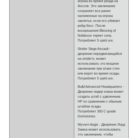
игрока во время рейда на
боссов. Это заклинание
сохраняет все ранее
наложенные на игрока
заклятья, если его убивает
рейд-босс. После
воскрешения Blessing of
Noblesse теряет силу.
Потребляет 5 spirit ore.
Strider Siege Assault -
дворянин передвигающийся
на strider'е, может
использовать это мощное
заклинание при атаке стен
или ворот во время осады.
Потребляет 5 spirit ore.
Build Advanced Headquarters -
Дворянин лидер клана может
создать штаб с удвоенным
HP по сравнению с обыным
штабом осады.
Потребляет 300 C-grade
Gemstones.
Wyvern Aegis - Дворянин Лорд
Замка может использовать
это заклинание, чтобы