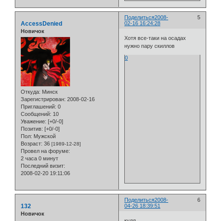
Поделиться
2008-
5
AccessDenied
02-16 16:24:28
Новичок
Хотя все-таки на осадах
нужно пару скиллов
0
Откуда:
Минск
Зарегистрирован
: 2008-02-16
Приглашений:
0
Сообщений:
10
Уважение:
[+0/-0]
Позитив:
[+0/-0]
Пол:
Мужской
Возраст:
36
[1989-12-28]
Провел на форуме:
2 часа 0 минут
Последний визит:
2008-02-20 19:11:06
Поделиться
2008-
6
132
04-26 18:39:51
Новичок
кулл