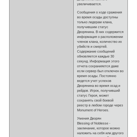
увеличивается.
Сообщения о ходе сражения
во время осады доступны
только лидерам клана,
получившим статус
Дворянина. В них содержится
информация о расположении
членов клана, количество их
убийств и смертей.
Содержание сообщений
обновляется каждые 30
секунд. Информация этого
отчета сохранияется даже
если сервер был отключен во
время осады. Постоянно
ведется учет успехов
Дворянина во время осад и
рейдов. Игрок, получивший
статус Героя, может
сохранять свой боевой
реестр в любом городе через
Monument of Heroes.
Умения Дворян
Blessing of Noblesse -
заклинание, которое можно
наложить на себя или другого