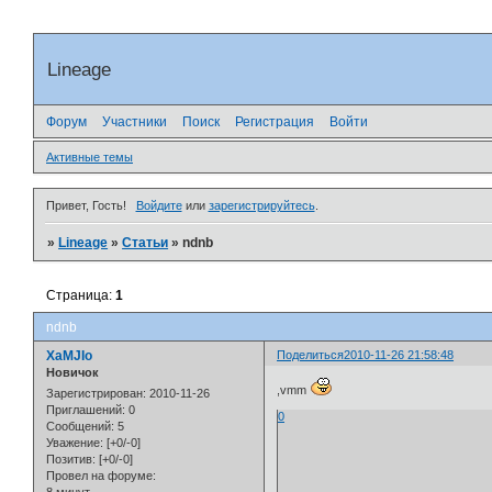
Lineage
Форум
Участники
Поиск
Регистрация
Войти
Активные темы
Привет, Гость!
Войдите
или
зарегистрируйтесь
.
»
Lineage
»
Статьи
»
ndnb
Страница:
1
ndnb
XaMJIo
Поделиться
2010-11-26 21:58:48
Новичок
,vmm
Зарегистрирован
: 2010-11-26
Приглашений:
0
0
Сообщений:
5
Уважение:
[+0/-0]
Позитив:
[+0/-0]
Провел на форуме: