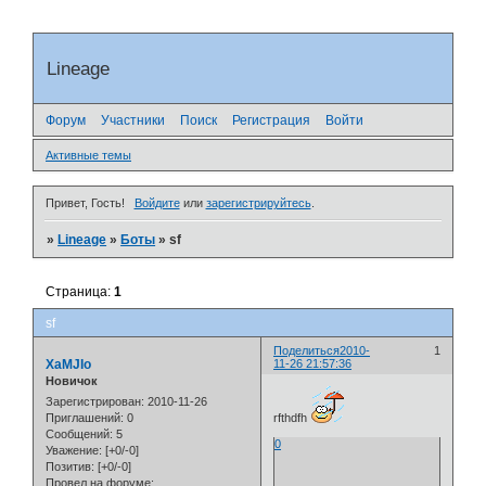
Lineage
Форум
Участники
Поиск
Регистрация
Войти
Активные темы
Привет, Гость!
Войдите
или
зарегистрируйтесь
.
»
Lineage
»
Боты
»
sf
Страница:
1
sf
Поделиться
2010-
1
XaMJIo
11-26 21:57:36
Новичок
Зарегистрирован
: 2010-11-26
Приглашений:
0
rfthdfh
Сообщений:
5
0
Уважение:
[+0/-0]
Позитив:
[+0/-0]
Провел на форуме: