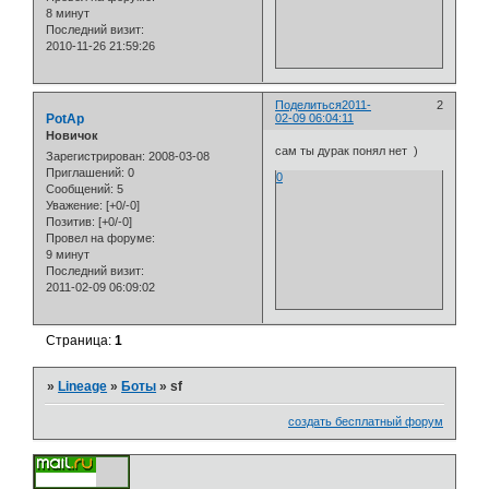
8 минут
Последний визит:
2010-11-26 21:59:26
Поделиться
2011-
2
PotAp
02-09 06:04:11
Новичок
сам ты дурак понял нет )
Зарегистрирован
: 2008-03-08
Приглашений:
0
0
Сообщений:
5
Уважение:
[+0/-0]
Позитив:
[+0/-0]
Провел на форуме:
9 минут
Последний визит:
2011-02-09 06:09:02
Страница:
1
»
Lineage
»
Боты
»
sf
создать бесплатный форум