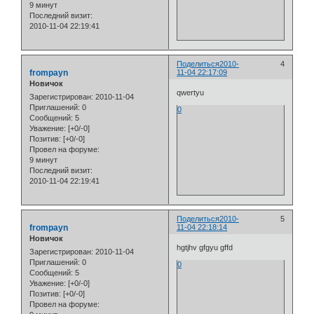
9 минут
Последний визит:
2010-11-04 22:19:41
Поделиться
2010-
4
frompayn
11-04 22:17:09
Новичок
qwertyu
Зарегистрирован
: 2010-11-04
Приглашений:
0
0
Сообщений:
5
Уважение:
[+0/-0]
Позитив:
[+0/-0]
Провел на форуме:
9 минут
Последний визит:
2010-11-04 22:19:41
Поделиться
2010-
5
frompayn
11-04 22:18:14
Новичок
hgtjhv gfgyu gffd
Зарегистрирован
: 2010-11-04
Приглашений:
0
0
Сообщений:
5
Уважение:
[+0/-0]
Позитив:
[+0/-0]
Провел на форуме: