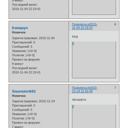
9 минут
Последний визит:
2010-11-04 22:19:41
Поделиться
2010-
6
frompayn
11-04 22:19:23
Новичок
iuyg
Зарегистрирован
: 2010-11-04
Приглашений:
0
0
Сообщений:
5
Уважение:
[+0/-0]
Позитив:
[+0/-0]
Провел на форуме:
9 минут
Последний визит:
2010-11-04 22:19:41
Поделиться
2010-
7
Snusnumrik92
12-24 11:42:49
Новичок
пргщорса
Зарегистрирован
: 2010-12-24
Приглашений:
0
0
Сообщений:
5
Уважение:
[+0/-0]
Позитив:
[+0/-0]
Провел на форуме:
7 минут