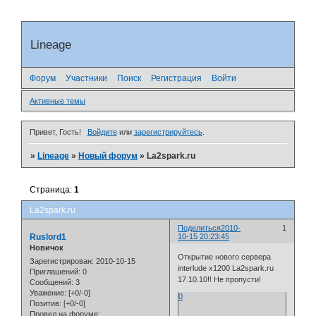
Lineage
Форум
Участники
Поиск
Регистрация
Войти
Активные темы
Привет, Гость!
Войдите
или
зарегистрируйтесь
.
»
Lineage
»
Новый форум
»
La2spark.ru
Страница:
1
La2spark.ru
Поделиться
2010-
1
Ruslord1
10-15 20:23:45
Новичок
Открытие нового сервера
Зарегистрирован
: 2010-10-15
interlude x1200 La2spark.ru
Приглашений:
0
17.10.10!! Не пропусти!
Сообщений:
3
Уважение:
[+0/-0]
0
Позитив:
[+0/-0]
Провел на форуме: