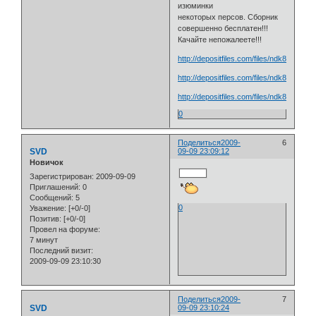
изюминки
некоторых персов. Сборник
совершенно бесплатен!!!
Качайте непожалеете!!!
http://depositfiles.com/files/ndk82khxk
http://depositfiles.com/files/ndk82khxk
http://depositfiles.com/files/ndk82khxk
0
Поделиться
2009-
6
SVD
09-09 23:09:12
Новичок
Зарегистрирован
: 2009-09-09
Приглашений:
0
Сообщений:
5
0
Уважение:
[+0/-0]
Позитив:
[+0/-0]
Провел на форуме:
7 минут
Последний визит:
2009-09-09 23:10:30
Поделиться
2009-
7
SVD
09-09 23:10:24