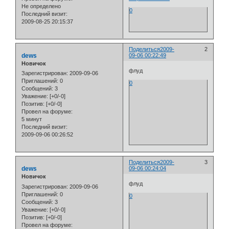
Не определено
0
Последний визит:
2009-08-25 20:15:37
Поделиться
2009-
2
dews
09-06 00:22:49
Новичок
флуд
Зарегистрирован
: 2009-09-06
Приглашений:
0
0
Сообщений:
3
Уважение:
[+0/-0]
Позитив:
[+0/-0]
Провел на форуме:
5 минут
Последний визит:
2009-09-06 00:26:52
Поделиться
2009-
3
dews
09-06 00:24:04
Новичок
флуд
Зарегистрирован
: 2009-09-06
Приглашений:
0
0
Сообщений:
3
Уважение:
[+0/-0]
Позитив:
[+0/-0]
Провел на форуме: