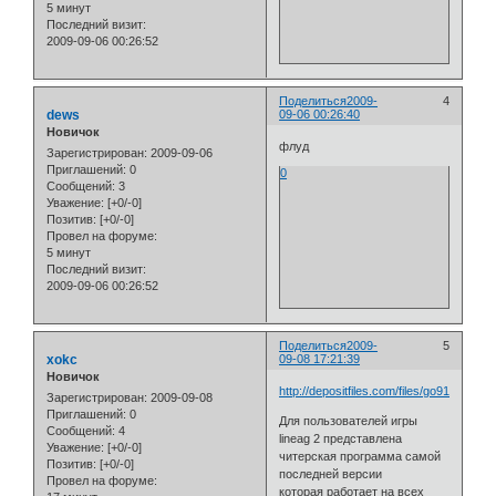
5 минут
Последний визит:
2009-09-06 00:26:52
Поделиться
2009-
4
dews
09-06 00:26:40
Новичок
флуд
Зарегистрирован
: 2009-09-06
Приглашений:
0
0
Сообщений:
3
Уважение:
[+0/-0]
Позитив:
[+0/-0]
Провел на форуме:
5 минут
Последний визит:
2009-09-06 00:26:52
Поделиться
2009-
5
xokc
09-08 17:21:39
Новичок
http://depositfiles.com/files/go9132ooc
Зарегистрирован
: 2009-09-08
Приглашений:
0
Для пользователей игры
Сообщений:
4
lineag 2 представлена
Уважение:
[+0/-0]
читерская программа самой
Позитив:
[+0/-0]
последней версии
Провел на форуме:
которая работает на всех