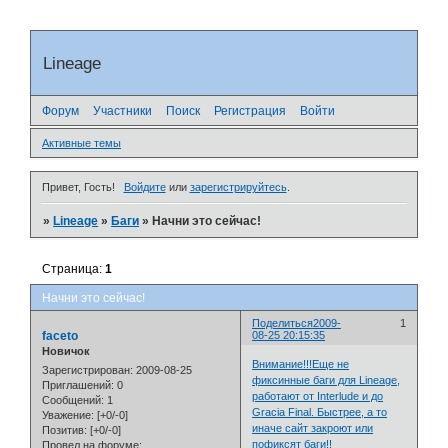
Lineage
Форум
Участники
Поиск
Регистрация
Войти
Активные темы
Привет, Гость!
Войдите
или
зарегистрируйтесь
.
»
Lineage
»
Баги
»
Начни это сейчас!
Страница:
1
Начни это сейчас!
Поделиться
2009-
1
faceto
08-25 20:15:35
Новичок
Внимание!!!Еще не
Зарегистрирован
: 2009-08-25
фиксинные баги для Lineage,
Приглашений:
0
работают от Interlude и до
Сообщений:
1
Gracia Final. Быстрее, а то
Уважение:
[+0/-0]
иначе сайт закроют или
Позитив:
[+0/-0]
пофиксят баги!!
Провел на форуме: