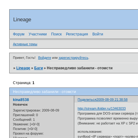
Lineage
Форум
Участники
Поиск
Регистрация
Войти
Активные темы
Привет, Гость!
Войдите
или
зарегистрируйтесь
.
»
Lineage
»
Баги
»
Несправедливо забанили - отомсти
Страница:
1
Несправедливо забанили - отомсти
kina8538
Поделиться
2009-08-09 21:38:58
Новичок
http://stream.ifolder.ru/13463033
Зарегистрирован
: 2009-08-09
Программа для DOS-атаки сервера (ти
Приглашений:
0
Программа позволяет временно выруби
Сообщений:
1
(Внимание: не работает на XP c SP2
Уважение:
[+0/-0]
Позитив:
[+0/-0]
использование:
Провел на форуме:
synflood <IP сервера> <порт> <колво-