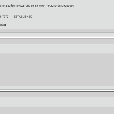
спользуйте netstat -anb когда клиет подключён к серверу.
6.8:7777 ESTABLISHED
 порт