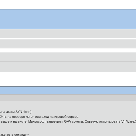
па атаки SYN-flood) .
ть на сервере логон или вход на игровой сервер.
 и выше и на висте. Микрософт запретили RAW сокеты. Советую использовать VmWare.
пакетов в секунду>