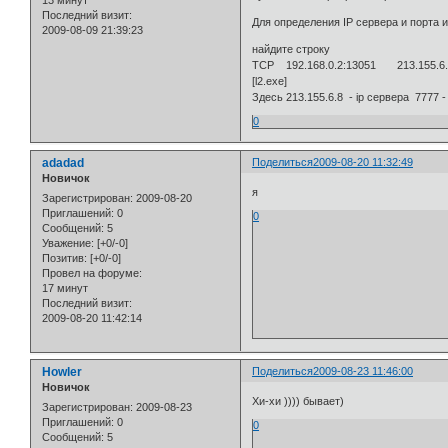
13 минут
Последний визит:
Для определения IP сервера и порта и
2009-08-09 21:39:23
найдите строку
TCP 192.168.0.2:13051 213.155.
[l2.exe]
Здесь 213.155.6.8 - ip сервера 7777 -
0
adadad
Поделиться
2009-08-20 11:32:49
Новичок
я
Зарегистрирован
: 2009-08-20
Приглашений:
0
0
Сообщений:
5
Уважение:
[+0/-0]
Позитив:
[+0/-0]
Провел на форуме:
17 минут
Последний визит:
2009-08-20 11:42:14
Howler
Поделиться
2009-08-23 11:46:00
Новичок
Хи-хи )))) бывает)
Зарегистрирован
: 2009-08-23
Приглашений:
0
0
Сообщений:
5