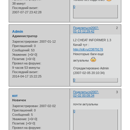
38 минут
0
Последний визит:
2007-07-27 23:42:28
Поделиться
2007-
2
Admin
01-13 12:29:42
Администратор
L2 CHEAT INFORMER 1.3
Зарегистрирован
: 2007-01-12
Качай тут :
Приглашений:
0
http://slil.ru/23879176
Сообщений:
53
Некоторые баги еще
Уважение:
[+0/-0]
Позитив:
[+0/-0]
актуальны
Провел на форуме:
9 часов 53 минуты
Отредактировано Admin
Последний визит:
(2007-02-05 20:10:34)
2014-04-17 15:22:25
0
Поделиться
2007-
3
кот
02-02 00:09:34
Новичок
почти актуальны
Зарегистрирован
: 2007-02-02
Приглашений:
0
0
Сообщений:
5
Уважение:
[+0/-0]
Позитив:
[+0/-0]
Провел на форуме: