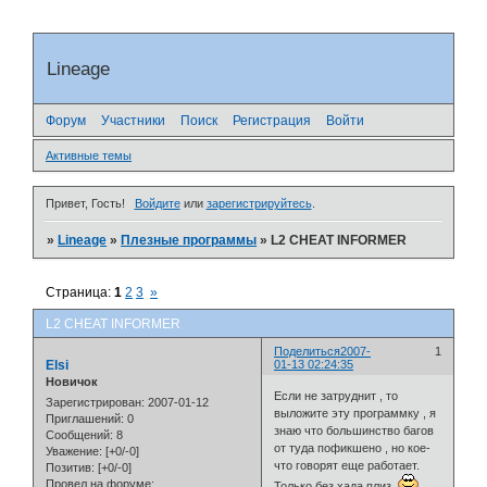
Lineage
Форум
Участники
Поиск
Регистрация
Войти
Активные темы
Привет, Гость!
Войдите
или
зарегистрируйтесь
.
»
Lineage
»
Плезные программы
»
L2 CHEAT INFORMER
Страница:
1
2
3
»
L2 CHEAT INFORMER
Поделиться
2007-
1
Elsi
01-13 02:24:35
Новичок
Если не затруднит , то
Зарегистрирован
: 2007-01-12
выложите эту программку , я
Приглашений:
0
знаю что большинство багов
Сообщений:
8
от туда пофикшено , но кое-
Уважение:
[+0/-0]
что говорят еще работает.
Позитив:
[+0/-0]
Провел на форуме:
Только без хада плиз