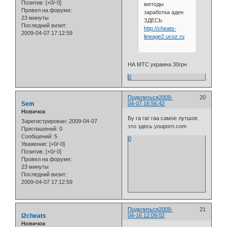
Позитив:
[+0/-0]
методы
Провел на форуме:
заработка аден
23 минуты
ЗДЕСЬ
Последний визит:
http://cheats-
2009-04-07 17:12:59
lineage2.ucoz.ru
НА МТС украина 30грн
0
Поделиться
2009-
20
Sem
04-07 16:56:42
Новичок
Бу га гаг гаа самое лутшое
Зарегистрирован
: 2009-04-07
это здесь youporn.com
Приглашений:
0
Сообщений:
5
0
Уважение:
[+0/-0]
Позитив:
[+0/-0]
Провел на форуме:
23 минуты
Последний визит:
2009-04-07 17:12:59
Поделиться
2009-
21
l2cheats
04-16 12:09:02
Новичок