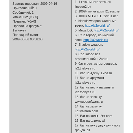
1. 1 ключ много заточек.
Зарегистрирован
: 2009-04-16
lineage2.by
Приглашений:
0
2. 100% точка арки. l2virus.net
Сообщений:
1
3. 100+к МП и ХП. l2virus.net
Уважение:
[+0/-0]
4. blessid weapon халявные
Позитив:
[+0/-0]
точки.
http://la2world.ru/
Провел на форуме:
1 минуту
5. Mega BG.
http://la2world.ru/
Последний визит:
6. PK в городе, на мирной
2009-05-06 00:36:00
зоне.
http://la2world.ru/
7. Shadow weapon.
http://la2world.ru/
8. Саб-класс без
ограниченний. L2ad.ru
9. баг с рестартом сервера.
la2.thebyss.ru
10. баг на Адену. L2ad.ru
11. Баг на аргумент.
la2.thebyss.ru
12. баг на вес и на деньги.
la2.thebyss.ru
13. баг на заточку.
wwwgodsofwars.ru
14. баг на заточку.
La2valhalla.com
15. Баг на колы. l2rx.com
16. Баг на олимп. all
17. баг на пуху двух ручную s
грейда. all