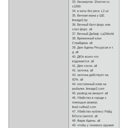
33. бесмертие. l2server.ru
x1000
34. в каты без рега. L2.uz
35. Вечная мана у ШЕ.
lineage2.by
36. Вечный батл форс или
спел форс. all
37. Вечный Дебаф. La2World
38. Временный клон
Страйдера. all
39. Дюп Адены Ресурсов и т.
д. all
40. ДЮп всего что
вздумается. all
41. Дюп сосок. all
42. заточка. all
43. заточка действует на
92%. all
44. постоянный клев на
рыбалке. lineage2.com
45. развод на аккаунт. all
46. Убийство в городе с
помощью акамах.
lina2.ru/lina2.com
47. Убийство нублесс Райд
БОсса (ангел). all
48. Фарм Адены. all
49. чтобы у теневого оружия