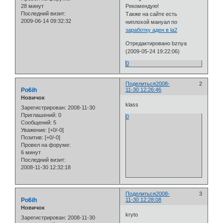
28 минут
Рекомендую!
Последний визит:
Также на сайте есть
2009-06-14 09:32:32
ниплохой мануал по
заработку аден в la2
Отредактировано bznya
(2009-05-24 19:22:06)
0
Поделиться
2008-
2
Po6ih
11-30 12:26:46
Новичок
klass
Зарегистрирован
: 2008-11-30
Приглашений:
0
0
Сообщений:
5
Уважение:
[+0/-0]
Позитив:
[+0/-0]
Провел на форуме:
6 минут
Последний визит:
2008-11-30 12:32:18
Поделиться
2008-
3
Po6ih
11-30 12:28:08
Новичок
kryto
Зарегистрирован
: 2008-11-30