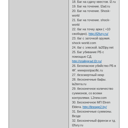
18. Баг на сдачу квестов. l2.ru
19. Баг на точение. l2ad.ru
20. Баг на точение. Shosk-
world
21. Баг на точение. shock-
world
22. баг на точку арки ( +10
свободно).
http://l2fury.ru/
23. баг с заточкой оружия.
shock-world.com
24. баг с элеской. la2Elpy.net
25. Баг убивание РБ с
помощью СД.
http://stalingrad.l2r.ru/
26. Безопасное убийство РБ в
ФГ. wwwpostpacific.ru
27. безсмертный некр
28. бескoнечные бафы.
la2terra.ru
29. бесконечное количество
суммонов, со всеми
контролями. L2new.com
30. Бесконечное МП Elven
Eldera.
http://lineage2.by/
31. Бесконечные суммоны.
Везде
32. Бесконечный френзи и тд.
l2fury.ru