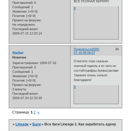
ВСЁ ПОЛНАЯ ХЕРНЯ!!!
Приглашений:
0
Сообщений:
1
0
Уважение:
[+0/-0]
Позитив:
[+0/-0]
Провел на форуме:
Не определено
Последний визит:
2009-07-15 12:20:14
Поделиться
2009-
30
StaSer
07-16 08:08:07
Новичок
Ответите плиз скальки
Зарегистрирован
: 2009-07-16
значный пароль и из чего он
Приглашений:
0
состойт(цифры,буквы(заглавные,проп
Сообщений:
1
Заранее очень сильно
Уважение:
[+0/-0]
благодарен!
Позитив:
[+0/-0]
Провел на форуме:
0
3 минуты
Последний визит:
2009-07-24 22:33:39
Страница:
1
2
»
»
Lineage
»
Баги
»
Все баги Lineage 2. Как заработать адену