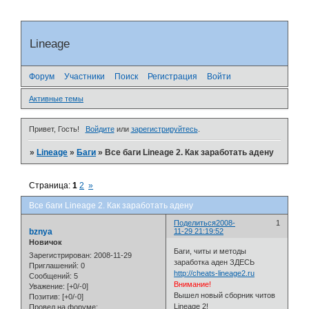
Lineage
Форум
Участники
Поиск
Регистрация
Войти
Активные темы
Привет, Гость!
Войдите
или
зарегистрируйтесь
.
»
Lineage
»
Баги
»
Все баги Lineage 2. Как заработать адену
Страница:
1
2
»
Все баги Lineage 2. Как заработать адену
Поделиться
2008-
1
bznya
11-29 21:19:52
Новичок
Баги, читы и методы
Зарегистрирован
: 2008-11-29
заработка аден ЗДЕСЬ
Приглашений:
0
http://cheats-lineage2.ru
Сообщений:
5
Внимание!
Уважение:
[+0/-0]
Вышел новый сборник читов
Позитив:
[+0/-0]
Lineage 2!
Провел на форуме: