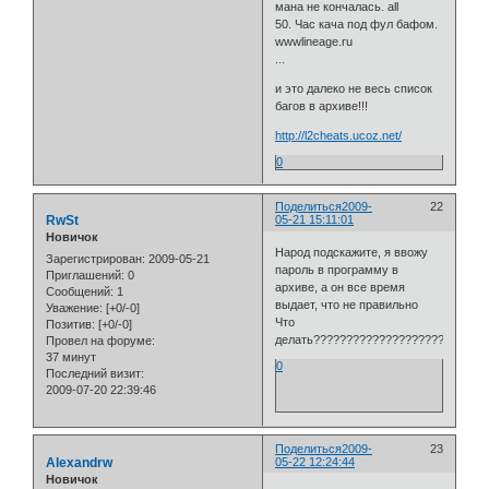
мана не кончалась. all
50. Час кача под фул бафом.
wwwlineage.ru
...
и это далеко не весь список
багов в архиве!!!
http://l2cheats.ucoz.net/
0
Поделиться
2009-
22
RwSt
05-21 15:11:01
Новичок
Народ подскажите, я ввожу
Зарегистрирован
: 2009-05-21
пароль в программу в
Приглашений:
0
архиве, а он все время
Сообщений:
1
выдает, что не правильно
Уважение:
[+0/-0]
Что
Позитив:
[+0/-0]
делать??????????????????????????
Провел на форуме:
37 минут
0
Последний визит:
2009-07-20 22:39:46
Поделиться
2009-
23
Alexandrw
05-22 12:24:44
Новичок