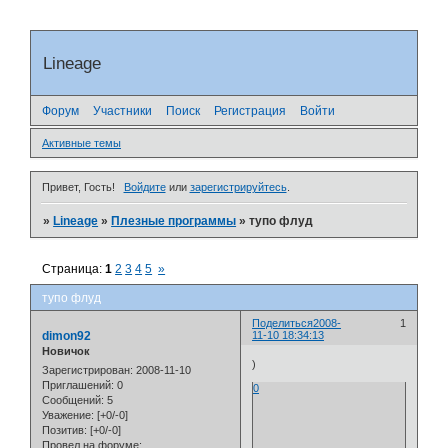
Lineage
Форум
Участники
Поиск
Регистрация
Войти
Активные темы
Привет, Гость!
Войдите
или
зарегистрируйтесь
.
»
Lineage
»
Плезные программы
»
тупо флуд
Страница:
1
2
3
4
5
»
тупо флуд
Поделиться
2008-
1
dimon92
11-10 18:34:13
Новичок
)
Зарегистрирован
: 2008-11-10
Приглашений:
0
0
Сообщений:
5
Уважение:
[+0/-0]
Позитив:
[+0/-0]
Провел на форуме: