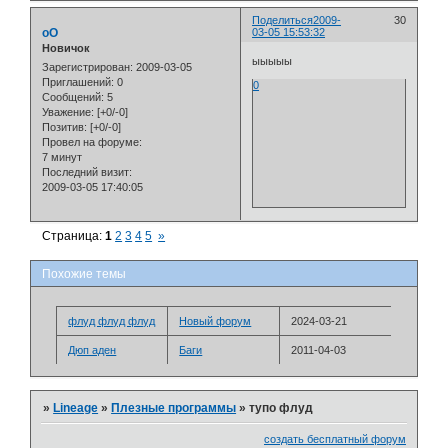
Поделиться
2009-
30
oO
03-05 15:53:32
Новичок
ыыыыы
Зарегистрирован
: 2009-03-05
Приглашений:
0
0
Сообщений:
5
Уважение:
[+0/-0]
Позитив:
[+0/-0]
Провел на форуме:
7 минут
Последний визит:
2009-03-05 17:40:05
Страница:
1
2
3
4
5
»
Похожие темы
флуд флуд флуд
Новый форум
2024-03-21
Дюп аден
Баги
2011-04-03
»
Lineage
»
Плезные программы
»
тупо флуд
создать бесплатный форум