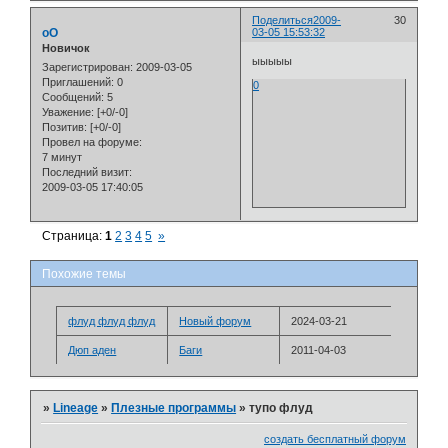
Поделиться
2009-
30
oO
03-05 15:53:32
Новичок
ыыыыы
Зарегистрирован
: 2009-03-05
Приглашений:
0
0
Сообщений:
5
Уважение:
[+0/-0]
Позитив:
[+0/-0]
Провел на форуме:
7 минут
Последний визит:
2009-03-05 17:40:05
Страница:
1
2
3
4
5
»
Похожие темы
флуд флуд флуд
Новый форум
2024-03-21
Дюп аден
Баги
2011-04-03
»
Lineage
»
Плезные программы
»
тупо флуд
создать бесплатный форум