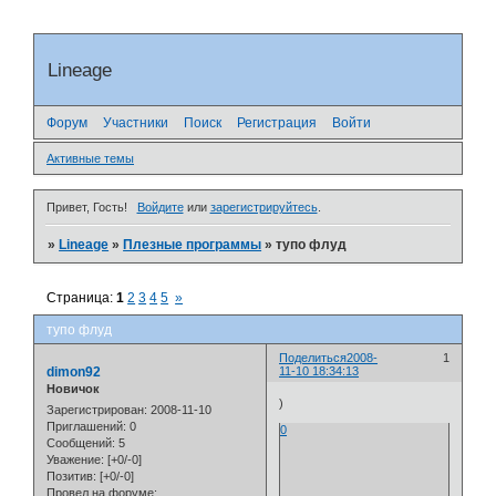
Lineage
Форум
Участники
Поиск
Регистрация
Войти
Активные темы
Привет, Гость!
Войдите
или
зарегистрируйтесь
.
»
Lineage
»
Плезные программы
»
тупо флуд
Страница:
1
2
3
4
5
»
тупо флуд
Поделиться
2008-
1
dimon92
11-10 18:34:13
Новичок
)
Зарегистрирован
: 2008-11-10
Приглашений:
0
0
Сообщений:
5
Уважение:
[+0/-0]
Позитив:
[+0/-0]
Провел на форуме: