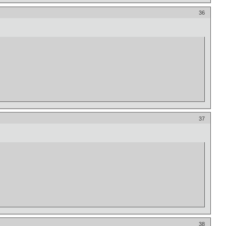
36
37
38