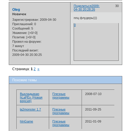
Поделиться
2009-
30
Oleg
04-30 20:28:26
Новичок
ппц флудеры)))
Зарегистрирован
: 2009-04-30
Приглашений:
0
0
Сообщений:
5
Уважение:
[+0/-0]
Позитив:
[+0/-0]
Провел на форуме:
7 минут
Последний визит:
2009-04-30 20:30:25
Страница:
1
2
»
Похожие темы
Выкладываю
Плезные
2008-07-10
hLaPEx (Новая
программы
версия)
la2monster 1.7
Плезные
2011-09-25
программы
hInGame
Плезные
2011-01-09
программы