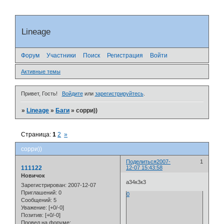
Lineage
Форум
Участники
Поиск
Регистрация
Войти
Активные темы
Привет, Гость!
Войдите
или
зарегистрируйтесь
.
»
Lineage
»
Баги
»
сорри))
Страница:
1
2
»
сорри))
Поделиться
2007-
1
111122
12-07 15:43:58
Новичок
а34к3к3
Зарегистрирован
: 2007-12-07
Приглашений:
0
0
Сообщений:
5
Уважение:
[+0/-0]
Позитив:
[+0/-0]
Провел на форуме: