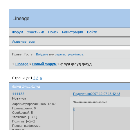
Lineage
Форум
Участники
Поиск
Регистрация
Войти
Активные темы
Привет, Гость!
Войдите
или
зарегистрируйтесь
.
»
Lineage
»
Новый форум
»
флуд флуд флуд
Страница:
1
2
3
»
флуд флуд флуд
111122
Поделиться
2007-12-07 15:42:43
Новичок
342авыаываываываыв
Зарегистрирован
: 2007-12-07
Приглашений:
0
0
Сообщений:
5
Уважение:
[+0/-0]
Позитив:
[+0/-0]
Провел на форуме: