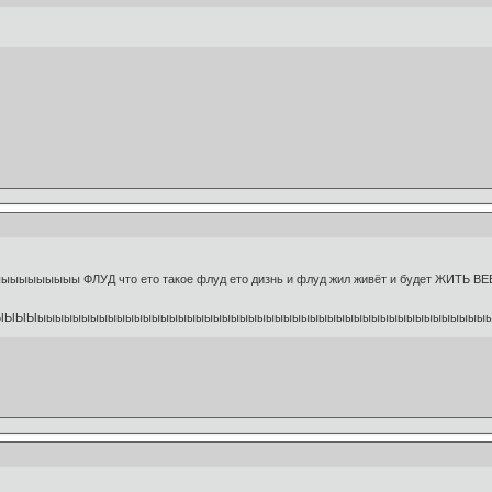
ыыы ФЛУД что ето такое флуд ето дизнь и флуд жил живёт и будет ЖИТЬ В
ЫЫыыыыыыыыыыыыыыыыыыыыыыыыыыыыыыыыыыыыыыыыыыыыыыыыыыы