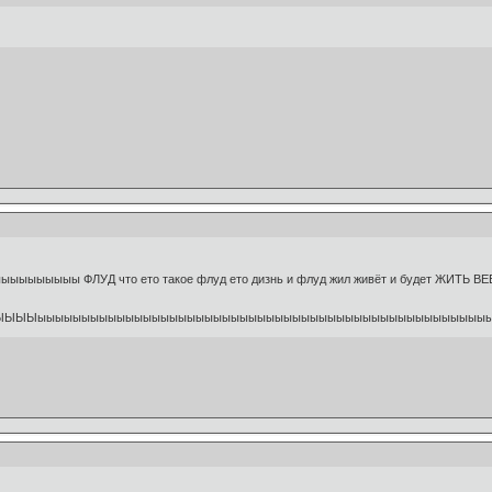
ыыы ФЛУД что ето такое флуд ето дизнь и флуд жил живёт и будет ЖИТЬ В
ЫЫыыыыыыыыыыыыыыыыыыыыыыыыыыыыыыыыыыыыыыыыыыыыыыыыыыы