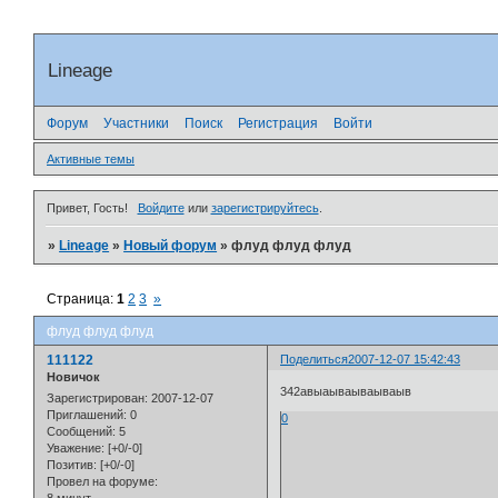
Lineage
Форум
Участники
Поиск
Регистрация
Войти
Активные темы
Привет, Гость!
Войдите
или
зарегистрируйтесь
.
»
Lineage
»
Новый форум
»
флуд флуд флуд
Страница:
1
2
3
»
флуд флуд флуд
111122
Поделиться
2007-12-07 15:42:43
Новичок
342авыаываываываыв
Зарегистрирован
: 2007-12-07
Приглашений:
0
0
Сообщений:
5
Уважение:
[+0/-0]
Позитив:
[+0/-0]
Провел на форуме: