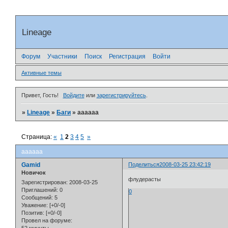
Lineage
Форум
Участники
Поиск
Регистрация
Войти
Активные темы
Привет, Гость!
Войдите
или
зарегистрируйтесь
.
»
Lineage
»
Баги
»
аааааа
Страница:
«
1
2
3
4
5
»
аааааа
Gamid
Поделиться
2008-03-25 23:42:19
Новичок
флудерасты
Зарегистрирован
: 2008-03-25
Приглашений:
0
0
Сообщений:
5
Уважение:
[+0/-0]
Позитив:
[+0/-0]
Провел на форуме: