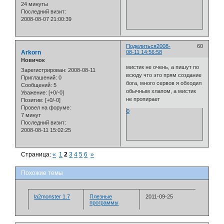
24 минуты
Последний визит:
2008-08-07 21:00:39
Поделиться
2008-
60
Arkorn
08-11 14:56:58
Новичок
мистик не очень, а пишут по
Зарегистрирован
: 2008-08-11
всюду что это прям создание
Приглашений:
0
бога, много сервов я обходил
Сообщений:
5
обычным хлапом, а мистик
Уважение:
[+0/-0]
не пропирает
Позитив:
[+0/-0]
Провел на форуме:
0
7 минут
Последний визит:
2008-08-11 15:02:25
Страница:
«
1
2
3
4
5
6
»
Похожие темы
la2monster 1.7
Плезные
2011-09-25
программы