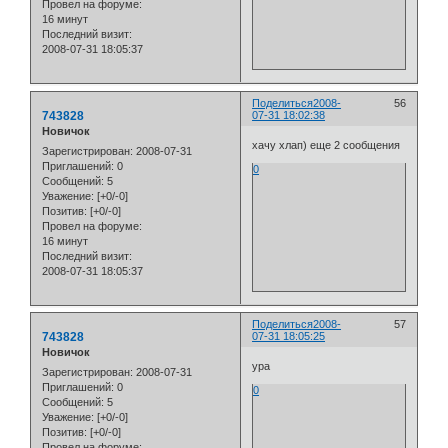
Провел на форуме:
16 минут
Последний визит:
2008-07-31 18:05:37
Поделиться
2008-
56
743828
07-31 18:02:38
Новичок
хачу хлап) еще 2 сообщения
Зарегистрирован
: 2008-07-31
Приглашений:
0
0
Сообщений:
5
Уважение:
[+0/-0]
Позитив:
[+0/-0]
Провел на форуме:
16 минут
Последний визит:
2008-07-31 18:05:37
Поделиться
2008-
57
743828
07-31 18:05:25
Новичок
ура
Зарегистрирован
: 2008-07-31
Приглашений:
0
0
Сообщений:
5
Уважение:
[+0/-0]
Позитив:
[+0/-0]
Провел на форуме: