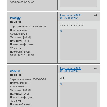
2008-06-20 08:54:08
Поделиться
2008-
44
Prodigy
06-26 15:03:42
Новичок
хз не слышал даже
Зарегистрирован
: 2008-06-26
Приглашений:
0
0
Сообщений:
6
Уважение:
[+0/-0]
Позитив:
[+0/-0]
Провел на форуме:
12 минут
Последний визит:
2008-06-26 15:11:38
Поделиться
2008-
45
ded298
06-28 09:34:36
Новичок
АП!
Зарегистрирован
: 2008-06-28
Приглашений:
0
0
Сообщений:
6
Уважение:
[+0/-0]
Позитив:
[+0/-0]
Провел на форуме:
15 минут
Последний визит: