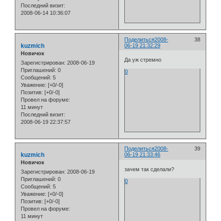
Последний визит:
2008-06-14 10:36:07
Поделиться
2008-
38
kuzmich
06-19 21:32:29
Новичок
Да уж стремно
Зарегистрирован
: 2008-06-19
Приглашений:
0
0
Сообщений:
5
Уважение:
[+0/-0]
Позитив:
[+0/-0]
Провел на форуме:
11 минут
Последний визит:
2008-06-19 22:37:57
Поделиться
2008-
39
kuzmich
06-19 21:33:46
Новичок
зачем так сделали?
Зарегистрирован
: 2008-06-19
Приглашений:
0
0
Сообщений:
5
Уважение:
[+0/-0]
Позитив:
[+0/-0]
Провел на форуме:
11 минут