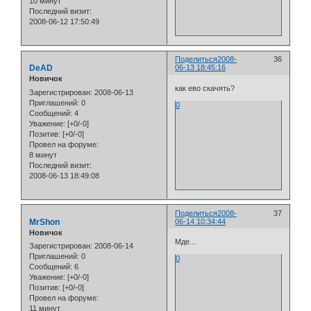
10 минут
Последний визит:
2008-06-12 17:50:49
Поделиться
2008-
36
DeAD
06-13 18:45:16
Новичок
как ево скачять?
Зарегистрирован
: 2008-06-13
Приглашений:
0
0
Сообщений:
4
Уважение:
[+0/-0]
Позитив:
[+0/-0]
Провел на форуме:
8 минут
Последний визит:
2008-06-13 18:49:08
Поделиться
2008-
37
MrShon
06-14 10:34:44
Новичок
Мде...
Зарегистрирован
: 2008-06-14
Приглашений:
0
0
Сообщений:
6
Уважение:
[+0/-0]
Позитив:
[+0/-0]
Провел на форуме:
11 минут