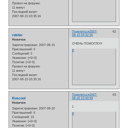
Провел на форуме:
11 минут
Последний визит:
2007-08-15 03:35:16
Поделиться
2007-
62
rokhin
08-15 03:32:26
Новичок
ОЧЕНЬ ПОМОГЛО!!!
Зарегистрирован
: 2007-08-15
Приглашений:
0
0
Сообщений:
5
Уважение:
[+0/-0]
Позитив:
[+0/-0]
Провел на форуме:
11 минут
Последний визит:
2007-08-15 03:35:16
Поделиться
2007-
63
Ruscool
08-20 23:40:49
Новичок
1
Зарегистрирован
: 2007-08-20
Приглашений:
0
0
Сообщений:
10
Уважение:
[+0/-0]
Позитив:
[+0/-0]