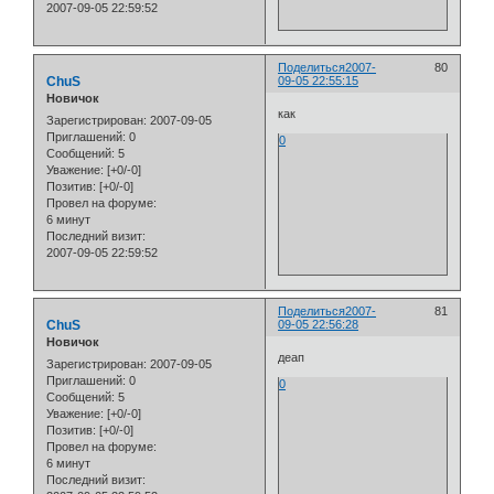
2007-09-05 22:59:52
Поделиться
2007-
80
ChuS
09-05 22:55:15
Новичок
как
Зарегистрирован
: 2007-09-05
Приглашений:
0
0
Сообщений:
5
Уважение:
[+0/-0]
Позитив:
[+0/-0]
Провел на форуме:
6 минут
Последний визит:
2007-09-05 22:59:52
Поделиться
2007-
81
ChuS
09-05 22:56:28
Новичок
деап
Зарегистрирован
: 2007-09-05
Приглашений:
0
0
Сообщений:
5
Уважение:
[+0/-0]
Позитив:
[+0/-0]
Провел на форуме:
6 минут
Последний визит: