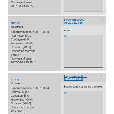
Последний визит:
2007-08-29 15:25:18
Поделиться
2007-
74
roman
08-29 15:23:15
Новичок
eryertf
Зарегистрирован
: 2007-08-29
Приглашений:
0
0
Сообщений:
5
Уважение:
[+0/-0]
Позитив:
[+0/-0]
Провел на форуме:
7 минут
Последний визит:
2007-08-29 15:25:18
Поделиться
2007-
75
Lrong
08-29 16:23:06
Новичок
Народ а чё ссыла не работет
Зарегистрирован
: 2007-08-14
Приглашений:
0
0
Сообщений:
6
Уважение:
[+0/-0]
Позитив:
[+0/-0]
Провел на форуме:
12 минут