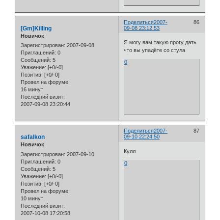
Поделиться
2007-
86
[Gm]Killing
09-08 23:12:53
Новичок
Я могу вам такую прогу дать
Зарегистрирован
: 2007-09-08
что вы упадёте со стула
Приглашений:
0
Сообщений:
5
0
Уважение:
[+0/-0]
Позитив:
[+0/-0]
Провел на форуме:
16 минут
Последний визит:
2007-09-08 23:20:44
Поделиться
2007-
87
safalkon
09-10 22:24:50
Новичок
Кулл
Зарегистрирован
: 2007-09-10
Приглашений:
0
0
Сообщений:
5
Уважение:
[+0/-0]
Позитив:
[+0/-0]
Провел на форуме:
10 минут
Последний визит:
2007-10-08 17:20:58