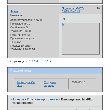
Поделиться
2007-
90
Stawr
09-19 18:40:49
Новичок
gg
Зарегистрирован
: 2007-09-19
Приглашений:
0
0
Сообщений:
5
Уважение:
[+0/-0]
Позитив:
[+0/-0]
Провел на форуме:
11 минут
Последний визит:
2007-09-19 18:51:52
Страница:
«
1
2
3
4
5
…
34
»
Похожие темы
Petition для С4
Создание
2009-08-15
Офф
сервера
»
Lineage
»
Плезные программы
»
Выкладываю hLaPEx
(Новая версия)