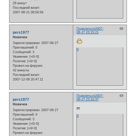
29 минут
Последний визит:
2007-08-21 08:56:56
Поделиться
2007-
68
pers1977
08-27 23:15:21
Новичок
Зарегистрирован
: 2007-08-27
Приглашений:
0
0
Сообщений:
3
Уважение:
[+0/-0]
Позитив:
[+0/-0]
Провел на форуме:
42 минуты
Последний визит:
2007-12-08 20:47:11
Поделиться
2007-
69
pers1977
08-27 23:16:37
Новичок
lfff
Зарегистрирован
: 2007-08-27
Приглашений:
0
0
Сообщений:
3
Уважение:
[+0/-0]
Позитив:
[+0/-0]
Провел на форуме: