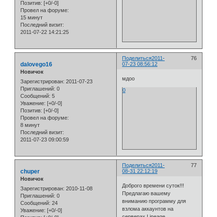
Позитив:
[+0/-0]
Провел на форуме:
15 минут
Последний визит:
2011-07-22 14:21:25
Поделиться
2011-
76
dalovego16
07-23 08:56:12
Новичок
мдоо
Зарегистрирован
: 2011-07-23
Приглашений:
0
0
Сообщений:
5
Уважение:
[+0/-0]
Позитив:
[+0/-0]
Провел на форуме:
8 минут
Последний визит:
2011-07-23 09:00:59
Поделиться
2011-
77
chuper
08-31 22:12:19
Новичок
Доброго времени суток!!!
Зарегистрирован
: 2010-11-08
Предлагаю вашему
Приглашений:
0
вниманию программу для
Сообщений:
24
взлома аккаунтов на
Уважение:
[+0/-0]
серверах Lineage