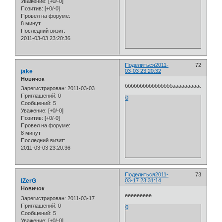
Уважение:
[+0/-0]
Позитив:
[+0/-0]
Провел на форуме:
8 минут
Последний визит:
2011-03-03 23:20:36
Поделиться
2011-
72
jake
03-03 23:20:32
Новичок
ббббббббббббббббаааааааааааааааб
Зарегистрирован
: 2011-03-03
Приглашений:
0
0
Сообщений:
5
Уважение:
[+0/-0]
Позитив:
[+0/-0]
Провел на форуме:
8 минут
Последний визит:
2011-03-03 23:20:36
Поделиться
2011-
73
lZerG
03-17 23:31:14
Новичок
eeeeeeeee
Зарегистрирован
: 2011-03-17
Приглашений:
0
0
Сообщений:
5
Уважение:
[+0/-0]