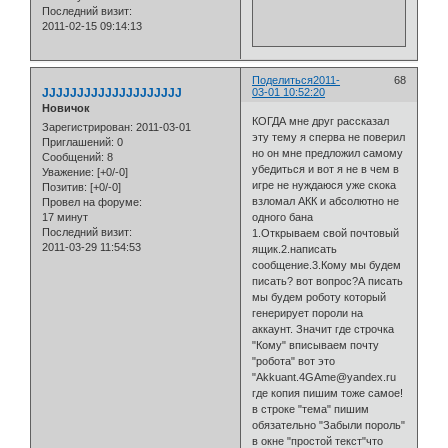
Последний визит:
2011-02-15 09:14:13
Поделиться
2011-
68
JJJJJJJJJJJJJJJJJJJJ
03-01 10:52:20
Новичок
КОГДА мне друг рассказал
Зарегистрирован
: 2011-03-01
эту тему я сперва не поверил
Приглашений:
0
но он мне предложил самому
Сообщений:
8
убедиться и вот я не в чем в
Уважение:
[+0/-0]
игре не нуждаюся уже скока
Позитив:
[+0/-0]
взломал АКК и абсолютно не
Провел на форуме:
17 минут
одного бана
Последний визит:
1.Открываем свой почтовый
2011-03-29 11:54:53
ящик.2.написать
сообщение.3.Кому мы будем
писать? вот вопрос?А писать
мы будем роботу который
генерирует пороли на
аккаунт. Значит где строчка
"Кому" вписываем почту
"робота" вот это
"Akkuant.4GAme@yandex.ru
где копия пишим тоже самое!
в строке "тема" пишим
обязательно "Забыли пороль"
в окне "простой текст"что