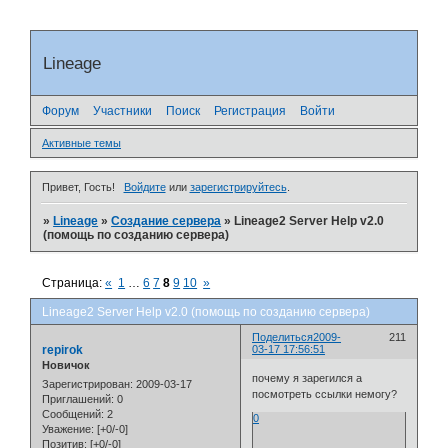
Lineage
Форум
Участники
Поиск
Регистрация
Войти
Активные темы
Привет, Гость!
Войдите
или
зарегистрируйтесь
.
»
Lineage
»
Создание сервера
»
Lineage2 Server Help v2.0
(помощь по созданию сервера)
Страница:
«
1
…
6
7
8
9
10
»
Lineage2 Server Help v2.0 (помощь по созданию сервера)
Поделиться
2009-
211
repirok
03-17 17:56:51
Новичок
почему я зарегился а
Зарегистрирован
: 2009-03-17
посмотреть ссылки немогу?
Приглашений:
0
Сообщений:
2
0
Уважение:
[+0/-0]
Позитив:
[+0/-0]