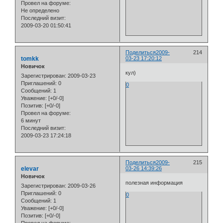
Провел на форуме:
Не определено
Последний визит:
2009-03-20 01:50:41
Поделиться
2009-
214
tomkk
03-23 17:20:12
Новичок
кул)
Зарегистрирован
: 2009-03-23
Приглашений:
0
0
Сообщений:
1
Уважение:
[+0/-0]
Позитив:
[+0/-0]
Провел на форуме:
6 минут
Последний визит:
2009-03-23 17:24:18
Поделиться
2009-
215
elevar
03-26 14:39:26
Новичок
полезная информация
Зарегистрирован
: 2009-03-26
Приглашений:
0
0
Сообщений:
1
Уважение:
[+0/-0]
Позитив:
[+0/-0]