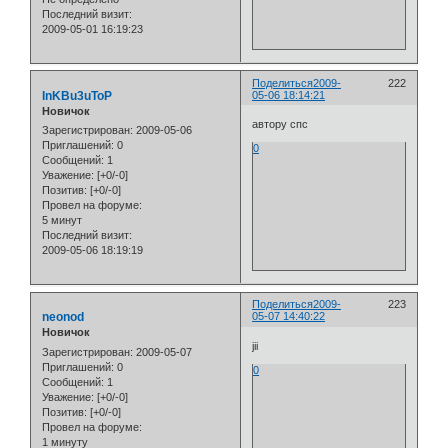
Последний визит:
2009-05-01 16:19:23
Поделиться
2009-
222
InKBu3uToP
05-06 18:14:21
Новичок
автору спс
Зарегистрирован
: 2009-05-06
Приглашений:
0
0
Сообщений:
1
Уважение:
[+0/-0]
Позитив:
[+0/-0]
Провел на форуме:
5 минут
Последний визит:
2009-05-06 18:19:19
Поделиться
2009-
223
neonod
05-07 14:40:22
Новичок
jii
Зарегистрирован
: 2009-05-07
Приглашений:
0
0
Сообщений:
1
Уважение:
[+0/-0]
Позитив:
[+0/-0]
Провел на форуме:
1 минуту