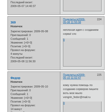
Последний визит:
2009-05-07 14:40:37
Поделиться
2009-
224
369
05-08 11:55:08
Новичок
неплохая идея с созданием
Зарегистрирован
: 2009-05-08
серва! спс
Приглашений:
0
Сообщений:
1
0
Уважение:
[+0/-0]
Позитив:
[+0/-0]
Провел на форуме:
4 минуты
Последний визит:
2009-05-08 11:56:30
Поделиться
2009-
225
Федор
05-10 11:02:47
Новичок
кому нужна помощь по
Зарегистрирован
: 2009-05-10
созданию серверов пишите
Приглашений:
0
воть мое мыло
Сообщений:
1
vengrin_fedor@mail.ru
Уважение:
[+0/-0]
Позитив:
[+0/-0]
0
Провел на форуме:
14 минут