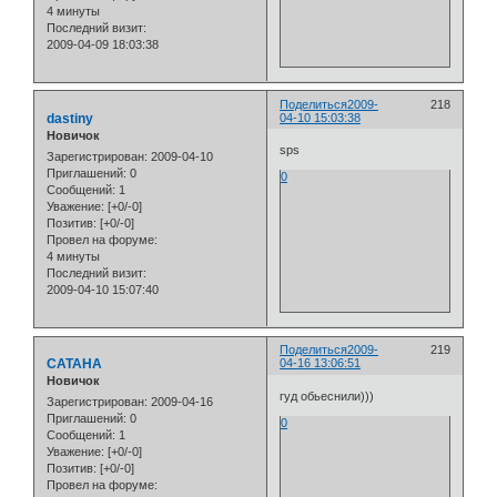
4 минуты
Последний визит:
2009-04-09 18:03:38
Поделиться
2009-
218
dastiny
04-10 15:03:38
Новичок
sps
Зарегистрирован
: 2009-04-10
Приглашений:
0
0
Сообщений:
1
Уважение:
[+0/-0]
Позитив:
[+0/-0]
Провел на форуме:
4 минуты
Последний визит:
2009-04-10 15:07:40
Поделиться
2009-
219
CATAHA
04-16 13:06:51
Новичок
гуд обьеснили)))
Зарегистрирован
: 2009-04-16
Приглашений:
0
0
Сообщений:
1
Уважение:
[+0/-0]
Позитив:
[+0/-0]
Провел на форуме: