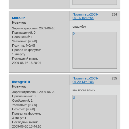
Поделиться
2009-
234
MureJIb
06-16 16:18:54
Новичок
спасибо)
Зарегистрирован
: 2009-06-16
Приглашений:
0
0
Сообщений:
1
Уважение:
[+0/-0]
Позитив:
[+0/-0]
Провел на форуме:
1 минуту
Последний визит:
2009-06-16 16:20:04
Поделиться
2009-
235
lineage010
06-20 13:42:03
Новичок
как прога вам ?
Зарегистрирован
: 2009-06-20
Приглашений:
0
0
Сообщений:
1
Уважение:
[+0/-0]
Позитив:
[+0/-0]
Провел на форуме:
3 минуты
Последний визит:
2009-06-20 13:44:10