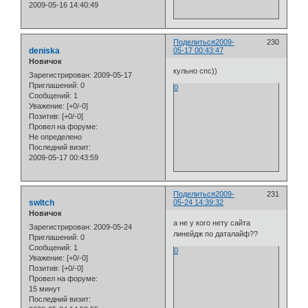
2009-05-16 14:40:49
Поделиться
2009-
230
deniska
05-17 00:43:47
Новичок
кульно спс))
Зарегистрирован
: 2009-05-17
Приглашений:
0
0
Сообщений:
1
Уважение:
[+0/-0]
Позитив:
[+0/-0]
Провел на форуме:
Не определено
Последний визит:
2009-05-17 00:43:59
Поделиться
2009-
231
swltch
05-24 14:39:32
Новичок
а не у кого нету сайта
Зарегистрирован
: 2009-05-24
линейдж по даталайф??
Приглашений:
0
Сообщений:
1
0
Уважение:
[+0/-0]
Позитив:
[+0/-0]
Провел на форуме:
15 минут
Последний визит: