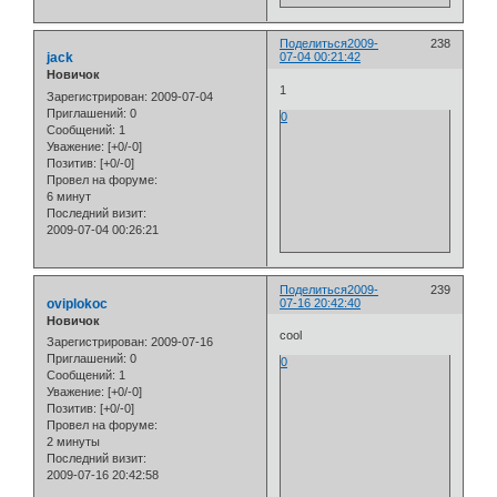
Поделиться
2009-
238
jack
07-04 00:21:42
Новичок
1
Зарегистрирован
: 2009-07-04
Приглашений:
0
0
Сообщений:
1
Уважение:
[+0/-0]
Позитив:
[+0/-0]
Провел на форуме:
6 минут
Последний визит:
2009-07-04 00:26:21
Поделиться
2009-
239
oviplokoc
07-16 20:42:40
Новичок
cool
Зарегистрирован
: 2009-07-16
Приглашений:
0
0
Сообщений:
1
Уважение:
[+0/-0]
Позитив:
[+0/-0]
Провел на форуме:
2 минуты
Последний визит:
2009-07-16 20:42:58