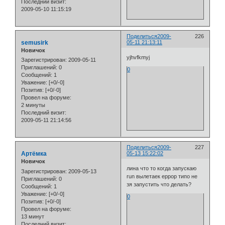
Последний визит:
2009-05-10 11:15:19
Поделиться
2009-
226
semusirk
05-11 21:13:11
Новичок
yjhvfkmyj
Зарегистрирован
: 2009-05-11
Приглашений:
0
0
Сообщений:
1
Уважение:
[+0/-0]
Позитив:
[+0/-0]
Провел на форуме:
2 минуты
Последний визит:
2009-05-11 21:14:56
Поделиться
2009-
227
Артёмка
05-13 15:22:02
Новичок
лина что то когда запускаю
Зарегистрирован
: 2009-05-13
run вылетаек еррор типо не
Приглашений:
0
зя запустить что делать?
Сообщений:
1
Уважение:
[+0/-0]
0
Позитив:
[+0/-0]
Провел на форуме:
13 минут
Последний визит: