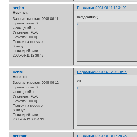
serjao
Поделиться
2008-06-11 12:34:00
Новичок
нефдесятке:(
Зарегистрирован
: 2008-06-11
Приглашений:
0
0
Сообщений:
5
Уважение:
[+0/-0]
Позитив:
[+0/-0]
Провел на форуме:
9 минут
Последний визит:
2008-06-11 12:38:42
Vonixl
Поделиться
2008-06-12 08:28:44
Новичок
Ап
Зарегистрирован
: 2008-06-12
Приглашений:
0
0
Сообщений:
1
Уважение:
[+0/-0]
Позитив:
[+0/-0]
Провел на форуме:
8 минут
Последний визит:
2008-06-12 08:34:33
berimor
Поделиться
2008-06-16 15:39:38