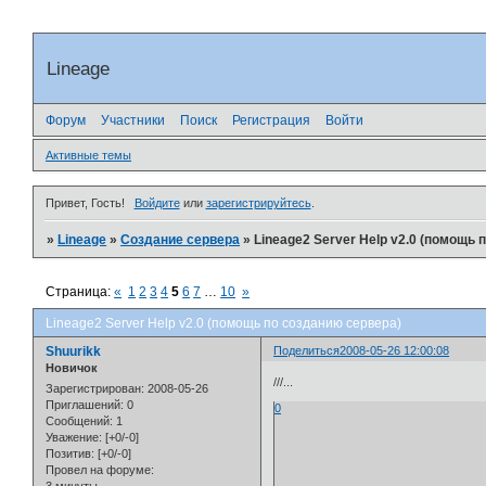
Lineage
Форум
Участники
Поиск
Регистрация
Войти
Активные темы
Привет, Гость!
Войдите
или
зарегистрируйтесь
.
»
Lineage
»
Создание сервера
»
Lineage2 Server Help v2.0 (помощь 
Страница:
«
1
2
3
4
5
6
7
…
10
»
Lineage2 Server Help v2.0 (помощь по созданию сервера)
Shuurikk
Поделиться
2008-05-26 12:00:08
Новичок
///...
Зарегистрирован
: 2008-05-26
Приглашений:
0
0
Сообщений:
1
Уважение:
[+0/-0]
Позитив:
[+0/-0]
Провел на форуме: