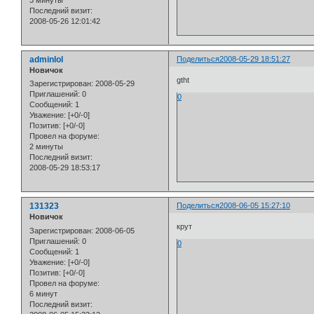
3 минуты
Последний визит:
2008-05-26 12:01:42
adminlol
Поделиться
2008-05-29 18:51:27
Новичок
gtht
Зарегистрирован
: 2008-05-29
Приглашений:
0
0
Сообщений:
1
Уважение:
[+0/-0]
Позитив:
[+0/-0]
Провел на форуме:
2 минуты
Последний визит:
2008-05-29 18:53:17
131323
Поделиться
2008-06-05 15:27:10
Новичок
крут
Зарегистрирован
: 2008-06-05
Приглашений:
0
0
Сообщений:
1
Уважение:
[+0/-0]
Позитив:
[+0/-0]
Провел на форуме:
6 минут
Последний визит: