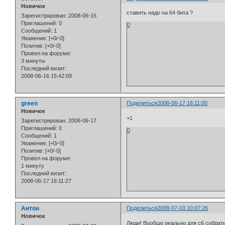
Новичок
ставить надо на 64 бита ?
Зарегистрирован
: 2008-06-16
Приглашений:
0
0
Сообщений:
1
Уважение:
[+0/-0]
Позитив:
[+0/-0]
Провел на форуме:
3 минуты
Последний визит:
2008-06-16 15:42:09
green
Поделиться
2008-06-17 16:11:00
Новичок
+1
Зарегистрирован
: 2008-06-17
Приглашений:
0
0
Сообщений:
1
Уважение:
[+0/-0]
Позитив:
[+0/-0]
Провел на форуме:
1 минуту
Последний визит:
2008-06-17 16:11:27
Антон
Поделиться
2008-07-03 10:07:26
Новичок
Люди! Вообще реально для с6 собрать