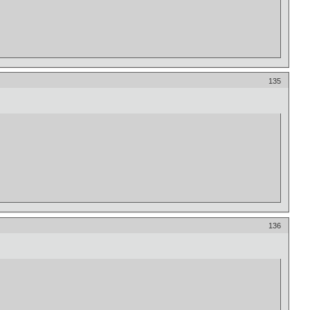
135
136