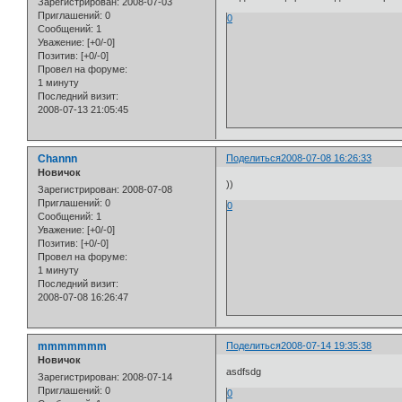
Зарегистрирован
: 2008-07-03
Приглашений:
0
0
Сообщений:
1
Уважение:
[+0/-0]
Позитив:
[+0/-0]
Провел на форуме:
1 минуту
Последний визит:
2008-07-13 21:05:45
Channn
Поделиться
2008-07-08 16:26:33
Новичок
))
Зарегистрирован
: 2008-07-08
Приглашений:
0
0
Сообщений:
1
Уважение:
[+0/-0]
Позитив:
[+0/-0]
Провел на форуме:
1 минуту
Последний визит:
2008-07-08 16:26:47
mmmmmmm
Поделиться
2008-07-14 19:35:38
Новичок
asdfsdg
Зарегистрирован
: 2008-07-14
Приглашений:
0
0