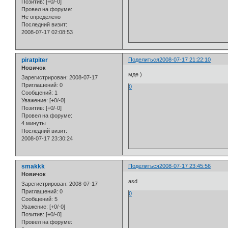
Позитив:
[+0/-0]
Провел на форуме:
Не определено
Последний визит:
2008-07-17 02:08:53
piratpiter
Поделиться
2008-07-17 21:22:10
Новичок
мде )
Зарегистрирован
: 2008-07-17
Приглашений:
0
0
Сообщений:
1
Уважение:
[+0/-0]
Позитив:
[+0/-0]
Провел на форуме:
4 минуты
Последний визит:
2008-07-17 23:30:24
smakkk
Поделиться
2008-07-17 23:45:56
Новичок
asd
Зарегистрирован
: 2008-07-17
Приглашений:
0
0
Сообщений:
5
Уважение:
[+0/-0]
Позитив:
[+0/-0]
Провел на форуме: