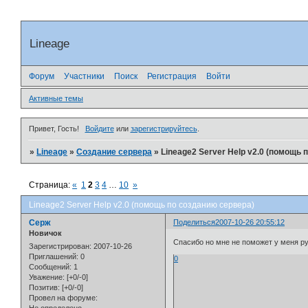
Lineage
Форум
Участники
Поиск
Регистрация
Войти
Активные темы
Привет, Гость!
Войдите
или
зарегистрируйтесь
.
»
Lineage
»
Создание сервера
»
Lineage2 Server Help v2.0 (помощь 
Страница:
«
1
2
3
4
…
10
»
Lineage2 Server Help v2.0 (помощь по созданию сервера)
Серж
Поделиться
2007-10-26 20:55:12
Новичок
Спасибо но мне не поможет у меня р
Зарегистрирован
: 2007-10-26
Приглашений:
0
0
Сообщений:
1
Уважение:
[+0/-0]
Позитив:
[+0/-0]
Провел на форуме: